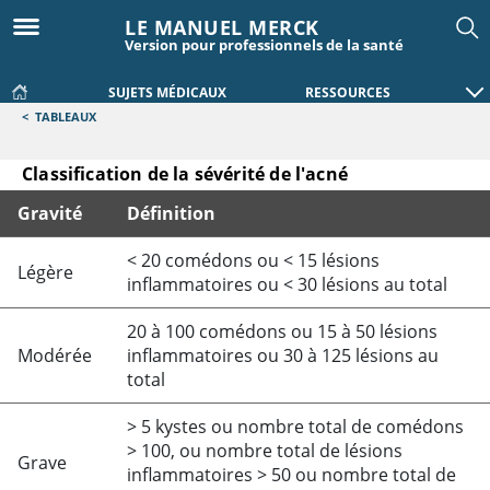
LE MANUEL MERCK
Version pour professionnels de la santé
SUJETS MÉDICAUX
RESSOURCES
<
TABLEAUX
Classification de la sévérité de l'acné
Gravité
Définition
Classification de la sévérité de l'acné
<
20 comédons ou
<
15 lésions
Légère
inflammatoires ou
<
30 lésions au total
20 à 100 comédons ou 15 à 50 lésions
Modérée
inflammatoires ou 30 à 125 lésions au
total
>
5 kystes ou nombre total de comédons
>
100, ou nombre total de lésions
Grave
inflammatoires
>
50 ou nombre total de