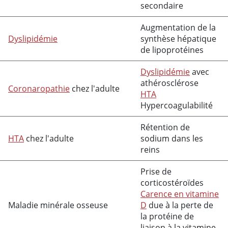
secondaire
Augmentation de la
Dyslipidémie
synthèse hépatique
de lipoprotéines
Dyslipidémie
avec
athérosclérose
Coronaropathie
chez l'adulte
HTA
Hypercoagulabilité
Rétention de
HTA
chez l'adulte
sodium dans les
reins
Prise de
corticostéroïdes
Carence en vitamine
Maladie minérale osseuse
D
due à la perte de
la
protéine de
liaison à la vitamine