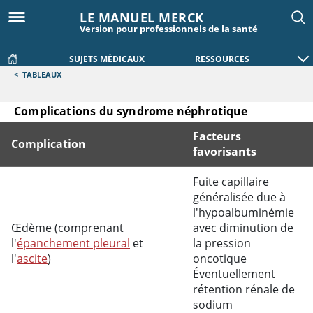
LE MANUEL MERCK
Version pour professionnels de la santé
SUJETS MÉDICAUX
RESSOURCES
<
TABLEAUX
Complications du syndrome néphrotique
Facteurs
Complication
favorisants
Complications du syndrome néphrotique
Fuite capillaire
généralisée due à
l'hypoalbuminémie
Œdème (comprenant
avec diminution de
l'
épanchement pleural
et
la pression
l'
ascite
)
oncotique
Éventuellement
rétention rénale de
sodium