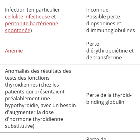
Infection (en particulier
Inconnue
cellulite infectieuse
et
Possible perte
péritonite bactérienne
d'opsonines et
spontanée
)
d'immunoglobulines
Perte
Anémie
d'
érythropoïétine
et
de transferrine
Anomalies des résultats des
tests des fonctions
thyroïdiennes (chez les
patients qui présentaient
Perte de la thyroid-
préalablement une
binding globulin
hypothyroïdie, avec un besoin
d'augmenter la dose
d'hormone thyroïdienne
substitutive)
Perte de