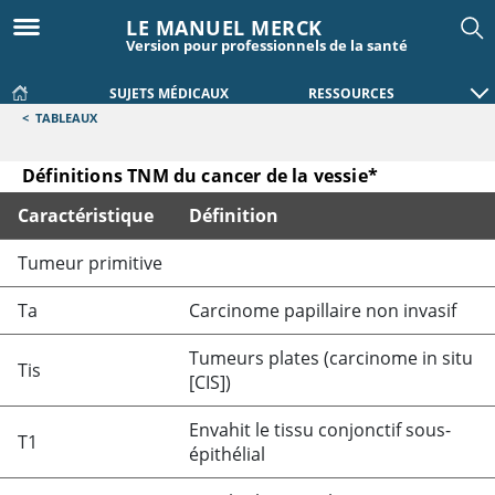
LE MANUEL MERCK
Version pour professionnels de la santé
SUJETS MÉDICAUX
RESSOURCES
<
TABLEAUX
Définitions TNM du cancer de la vessie*
Caractéristique
Définition
Définitions TNM du cancer de la vessie*
Tumeur primitive
Ta
Carcinome papillaire non invasif
Tumeurs plates (carcinome in situ
Tis
[CIS])
Envahit le tissu conjonctif sous-
T1
épithélial