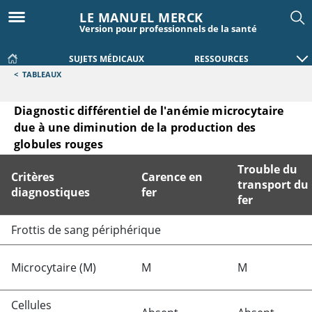
LE MANUEL MERCK
Version pour professionnels de la santé
SUJETS MÉDICAUX
RESSOURCES
<
TABLEAUX
Diagnostic différentiel de l'anémie microcytaire
due à une diminution de la production des
globules rouges
Trouble du
Critères
Carence en
transport du
diagnostiques
fer
fer
Diagnostic différentiel de l'anémie microcytaire due à une
Frottis de sang périphérique
Microcytaire (M)
M
M
Cellules