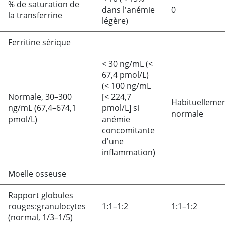
% de saturation de
dans l'anémie
0
la transferrine
légère)
Ferritine sérique
<
30 ng/mL (<
67,4 pmol/L)
(< 100 ng/mL
Normale, 30–300
[< 224,7
Habituelleme
ng/mL (67,4–674,1
pmol/L] si
normale
pmol/L)
anémie
concomitante
d'une
inflammation)
Moelle osseuse
Rapport globules
rouges:granulocytes
1:1–1:2
1:1–1:2
(normal, 1/3–1/5)