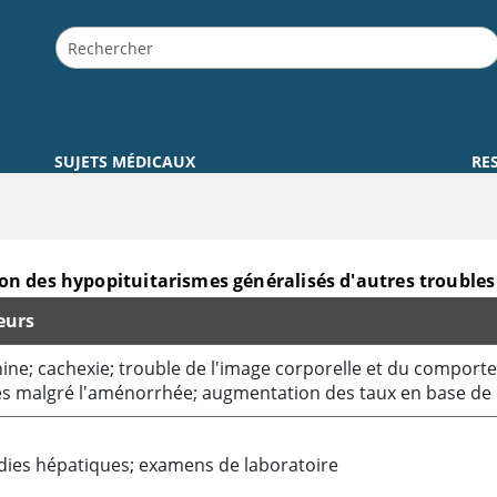
SUJETS MÉDICAUX
RE
ion des hypopituitarismes généralisés d'autres troubles
eurs
 d'autres troubles sélectionnés
e; cachexie; trouble de l'image corporelle et du comportem
es malgré l'aménorrhée; augmentation des taux en base de 
dies hépatiques; examens de laboratoire