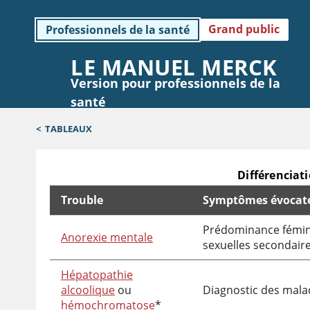
Grand public
Professionnels de la santé
LE MANUEL MERCK
Version pour professionnels de la
santé
<
TABLEAUX
Différenciat
Trouble
Symptômes évocat
Différenciation des hypopituitarismes généralisés
Prédominance féminin
Anorexie mentale
sexuelles secondair
Hépatopathie
alcoolique
ou
Diagnostic des mala
hémochromatose
*