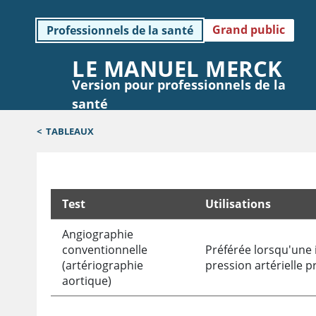
Grand public
Professionnels de la santé
LE MANUEL MERCK
Version pour professionnels de la
santé
<
TABLEAUX
Test
Utilisations
Imagerie dans l'artérite de Takayasu
Angiographie
conventionnelle
Préférée lorsqu'une 
(artériographie
pression artérielle 
aortique)