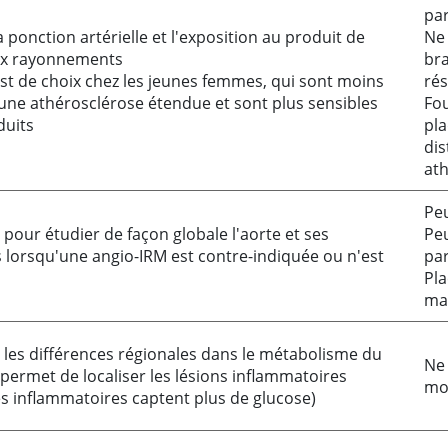
par
la ponction artérielle et l'exposition au produit de
Ne 
ux rayonnements
bra
est de choix chez les jeunes femmes, qui sont moins
rés
 une athérosclérose étendue et sont plus sensibles
Fou
duits
pla
dis
at
Peu
 pour étudier de façon globale l'aorte et ses
Peu
lorsqu'une angio-IRM est contre-indiquée ou n'est
par
Pla
ma
r les différences régionales dans le métabolisme du
Ne 
permet de localiser les lésions inflammatoires
mod
les inflammatoires captent plus de glucose)