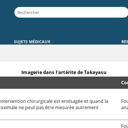
SUJETS MÉDICAUX
RE
Imagerie dans l'artérite de Takayasu
Co
intervention chirurgicale est envisagée et quand la
Fou
proximale ne peut pas être mesurée autrement
ana
Fou