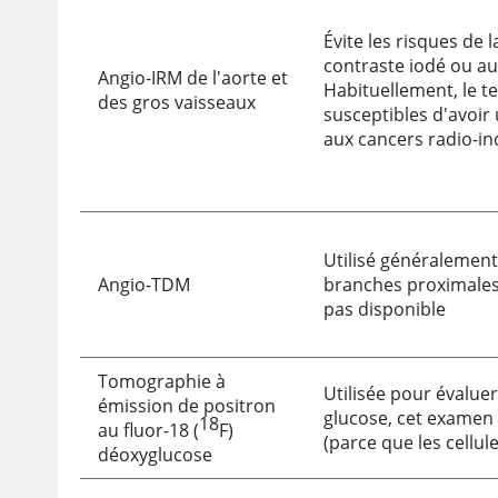
Évite les risques de 
contraste iodé ou a
Angio-IRM de l'aorte et
Habituellement, le t
des gros vaisseaux
susceptibles d'avoir
aux cancers radio-in
Utilisé généralement
Angio-TDM
branches proximales 
pas disponible
Tomographie à
Utilisée pour évalue
émission de positron
glucose, cet examen 
18
au fluor-18 (
F)
(parce que les cellu
déoxyglucose