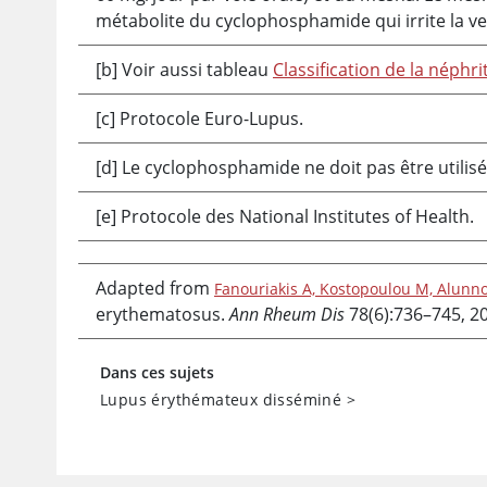
métabolite du
cyclophosphamide
qui irrite la ve
[b] Voir aussi tableau
Classification de la néphri
[c] Protocole Euro-Lupus.
[d] Le
cyclophosphamide
ne doit pas être utilis
[e] Protocole des National Institutes of Health.
Adapted from
Fanouriakis A, Kostopoulou M, Alunno 
erythematosus.
Ann Rheum Dis
78(6):736–745, 2
Dans ces sujets
Lupus érythémateux disséminé
>