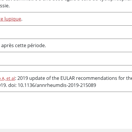
ssie.
te lupique
.
é après cette période.
: 2019 update of the EULAR recommendations for t
A, et al
019. doi: 10.1136/annrheumdis-2019-215089