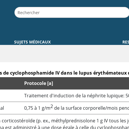
SUJETS MÉDICAUX
RE
s de cyclophosphamide IV dans le lupus érythémateux
Protocole [a]
s érythémateux disséminé
Traitement d'induction de la néphrite lupique: 50
2
al
0,75 à 1 g/m
de la surface corporelle/mois pend
corticostéroïde (p. ex., méthylprednisolone 1 g IV tous les 
na
est administré à une dose égale à celle du
cyclophospha