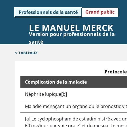
Grand public
Professionnels de la santé
LE MANUEL MERCK
Version pour professionnels de la
santé
<
TABLEAUX
Protocole
Complication de la maladie
Protocoles de cyclophosphamide IV dans le lupu
Néphrite lupique[b]
Maladie menaçant un organe ou le pronostic vit
[a] Le cyclophosphamide est administré avec un 
60 mg/jour par voie orale) et du mesna. Le
mes