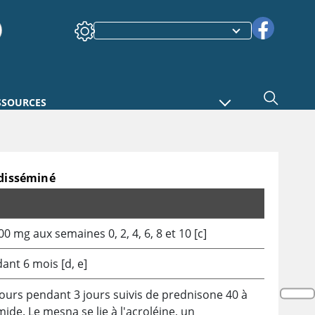
SSOURCES
 disséminé
0 mg aux semaines 0, 2, 4, 6, 8 et 10 [c]
ant 6 mois [d, e]
jours pendant 3 jours suivis de prednisone 40 à
mide
. Le
mesna
se lie à l'acroléine, un