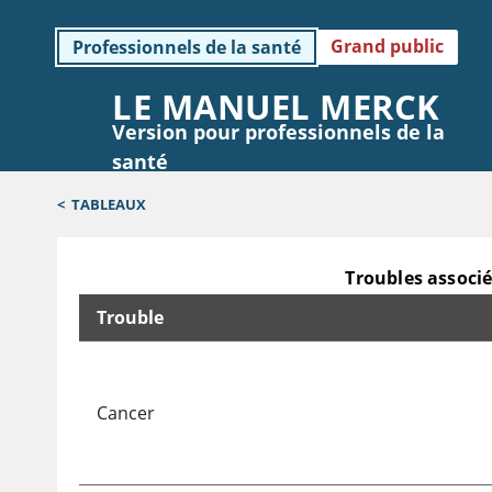
Grand public
Professionnels de la santé
LE MANUEL MERCK
Version pour professionnels de la
santé
<
TABLEAUX
Troubles associ
Trouble
Troubles associés au syndrome de sécrétion ina
Cancer