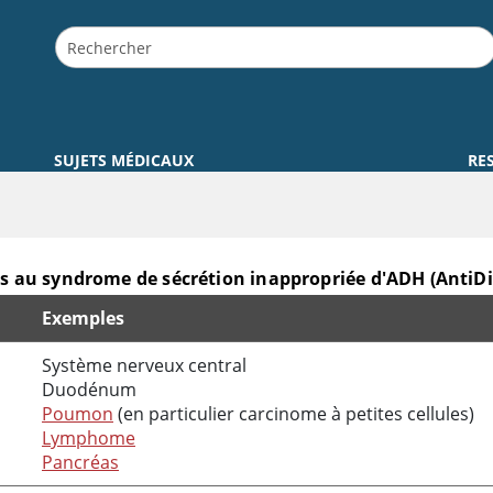
SUJETS MÉDICAUX
RE
és au syndrome de sécrétion inappropriée d'ADH (AntiD
Exemples
ppropriée d'ADH (AntiDiuretic Hormone)
Système nerveux central
Duodénum
Poumon
(en particulier carcinome à petites cellules)
Lymphome
Pancréas