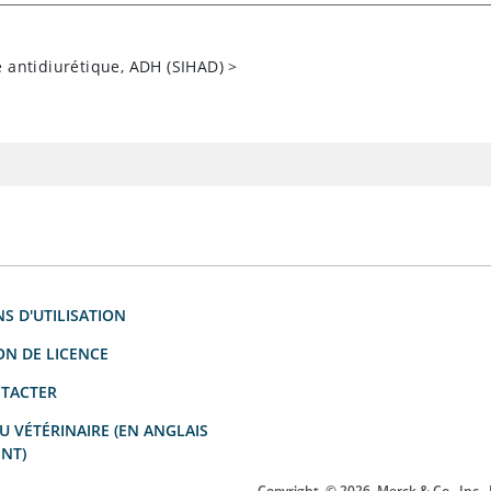
 antidiurétique, ADH (SIHAD)
>
S D'UTILISATION
ON DE LICENCE
TACTER
 VÉTÉRINAIRE (EN ANGLAIS
NT)
Copyright
© 2026
Merck & Co., Inc.,