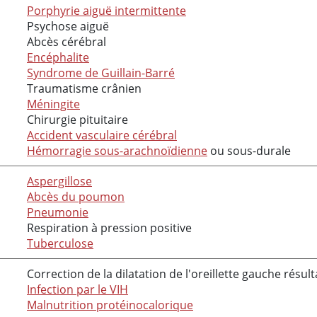
Porphyrie aiguë intermittente
Psychose aiguë
Abcès cérébral
Encéphalite
Syndrome de Guillain-Barré
Traumatisme crânien
Méningite
Chirurgie pituitaire
Accident vasculaire cérébral
Hémorragie sous-arachnoïdienne
ou sous-durale
Aspergillose
Abcès du poumon
Pneumonie
Respiration à pression positive
Tuberculose
Correction de la dilatation de l'oreillette gauche résul
Infection par le VIH
Malnutrition protéinocalorique