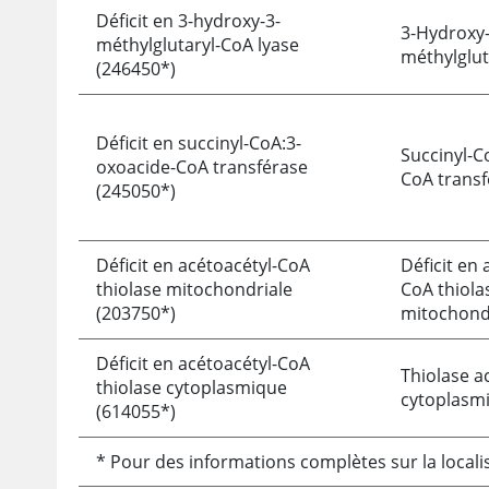
Déficit en 3-hydroxy-3-
3-Hydroxy-
méthylglutaryl-CoA lyase
méthylglut
(246450*)
Déficit en succinyl-CoA:3-
Succinyl-C
oxoacide-CoA transférase
CoA transf
(245050*)
Déficit en acétoacétyl-CoA
Déficit en 
thiolase mitochondriale
CoA thiola
(203750*)
mitochond
Déficit en acétoacétyl-CoA
Thiolase a
thiolase cytoplasmique
cytoplasm
(614055*)
* Pour des informations complètes sur la local