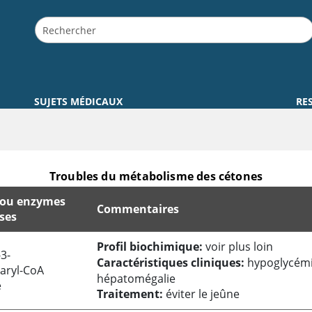
SUJETS MÉDICAUX
RE
Troubles du métabolisme des cétones
 ou enzymes
Commentaires
ses
Profil biochimique:
voir plus loin
3-
Caractéristiques cliniques:
hypoglycémi
aryl-CoA
hépatomégalie
e
Traitement:
éviter le jeûne