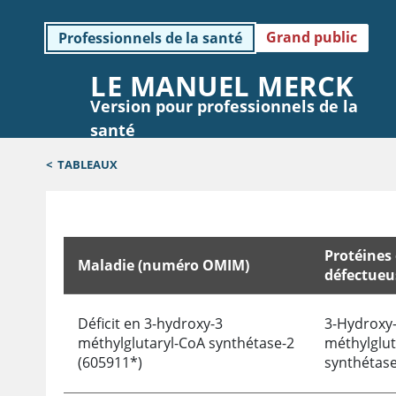
Grand public
Professionnels de la santé
LE MANUEL MERCK
Version pour professionnels de la
santé
<
TABLEAUX
Protéines
Maladie (numéro OMIM)
défectueu
Troubles du métabolisme des cétones
Déficit en 3-hydroxy-3
3-Hydroxy-
méthylglutaryl-CoA synthétase-2
méthylglut
(605911*)
synthétas