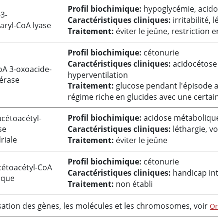
Profil biochimique:
hypoglycémie, acido
3-
Caractéristiques cliniques:
irritabilité,
aryl-CoA lyase
Traitement:
éviter le jeûne, restriction e
Profil biochimique:
cétonurie
Caractéristiques cliniques:
acidocétose
oA 3-oxoacide-
hyperventilation
érase
Traitement:
glucose pendant l'épisode ai
régime riche en glucides avec une certain
Profil biochimique:
acidose métabolique
acétoacétyl-
se
Caractéristiques cliniques:
léthargie, 
riale
Traitement:
éviter le jeûne
Profil biochimique:
cétonurie
cétoacétyl-CoA
Caractéristiques cliniques:
handicap int
ique
Traitement:
non établi
isation des gènes, les molécules et les chromosomes, voir
On