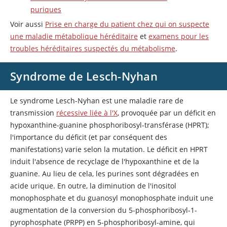
puriques
Voir aussi
Prise en charge du patient chez qui on suspecte
une maladie métabolique héréditaire
et
examens pour les
troubles héréditaires suspectés du métabolisme
.
Syndrome de Lesch-Nyhan
Le syndrome Lesch-Nyhan est une maladie rare de
transmission
récessive liée à l'X
, provoquée par un déficit en
hypoxanthine-guanine phosphoribosyl-transférase (HPRT);
l'importance du déficit (et par conséquent des
manifestations) varie selon la mutation. Le déficit en HPRT
induit l'absence de recyclage de l'hypoxanthine et de la
guanine. Au lieu de cela, les purines sont dégradées en
acide urique. En outre, la diminution de l'inositol
monophosphate et du guanosyl monophosphate induit une
augmentation de la conversion du 5-phosphoribosyl-1-
pyrophosphate (PRPP) en 5-phosphoribosyl-amine, qui