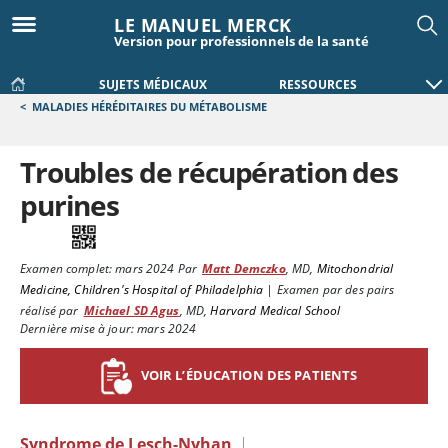
LE MANUEL MERCK
Version pour professionnels de la santé
SUJETS MÉDICAUX
RESSOURCES
<
MALADIES HÉRÉDITAIRES DU MÉTABOLISME
Troubles de récupération des
purines
Examen complet:
mars 2024
Par
Matt Demczko
,
MD
,
Mitochondrial
Medicine, Children's Hospital of Philadelphia
|
Examen par des pairs
réalisé par
Michael SD Agus
,
MD
,
Harvard Medical School
Dernière mise à jour: mars 2024
VOIR L’ÉDUCATION DES PATIENTS
Syndrome de Lesch-Nyhan
|