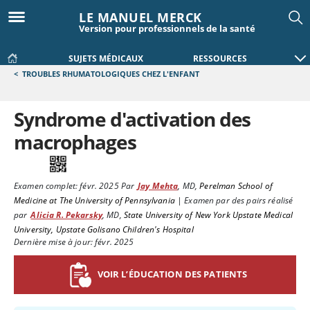
LE MANUEL MERCK
Version pour professionnels de la santé
SUJETS MÉDICAUX
RESSOURCES
<
TROUBLES RHUMATOLOGIQUES CHEZ L'ENFANT
Syndrome d'activation des
macrophages
Examen complet:
févr. 2025
Par
Jay Mehta
,
MD
,
Perelman School of
Medicine at The University of Pennsylvania
|
Examen par des pairs réalisé
par
Alicia R. Pekarsky
,
MD
,
State University of New York Upstate Medical
University, Upstate Golisano Children's Hospital
Dernière mise à jour: févr. 2025
VOIR L’ÉDUCATION DES PATIENTS