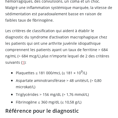
hémorragiques, des convulsions, un coma et un choc.
Malgré une inflammation systémique marquée, la vitesse de
sédimentation est paradoxalement basse en raison de
faibles taux de fibrinogène.
Les critères de classification qui aident à établir le
diagnostic du syndrome d’activation macrophagique chez
les patients qui ont une arthrite juvénile idiopathique
comprennent les patients ayant un taux de ferritine > 684
ng/mL (> 684 mcg/L)
plus
n'importe lequel de 2 des critères
suivants (
1
):
9
Plaquettes ≤ 181 000/mcL (≤ 181 × 10
/L)
Aspartate aminotransférase > 48 unités/L (> 0,80
microkat/L)
Triglycérides > 156 mg/dL (> 1,76 mmol/L)
Fibrinogène ≤ 360 mg/dL (≤ 10,58 g/L)
Référence pour le diagnostic