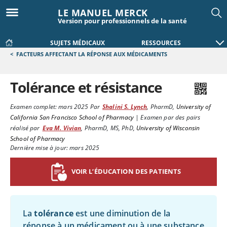
LE MANUEL MERCK
Version pour professionnels de la santé
SUJETS MÉDICAUX
RESSOURCES
<
FACTEURS AFFECTANT LA RÉPONSE AUX MÉDICAMENTS
Tolérance et résistance
Examen complet:
mars 2025
Par
Shalini S. Lynch
,
PharmD
,
University of
California San Francisco School of Pharmacy
|
Examen par des pairs
réalisé par
Eva M. Vivian
,
PharmD, MS, PhD
,
University of Wisconsin
School of Pharmacy
Dernière mise à jour: mars 2025
VOIR L’ÉDUCATION DES PATIENTS
La
tolérance
est une diminution de la
réponse à un médicament ou à une substance