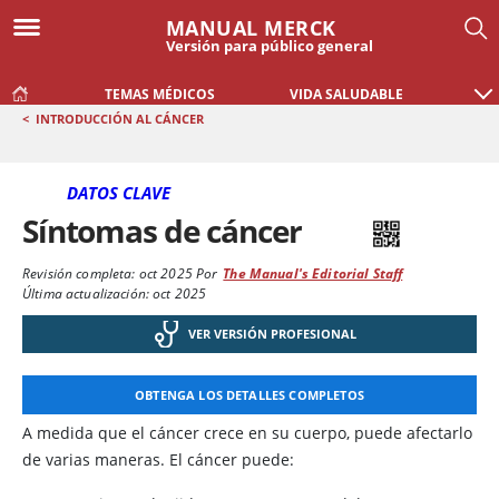
MANUAL MERCK
Versión para público general
TEMAS MÉDICOS
VIDA SALUDABLE
<
INTRODUCCIÓN AL CÁNCER
DATOS CLAVE
Síntomas de cáncer
Revisión completa:
oct 2025
Por
The Manual's Editorial Staff
Última actualización: oct 2025
VER VERSIÓN PROFESIONAL
OBTENGA LOS DETALLES COMPLETOS
A medida que el cáncer crece en su cuerpo, puede afectarlo
de varias maneras. El cáncer puede: