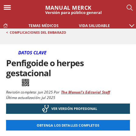
MANUAL MERCK
Versión para público general
TEMAS MÉDICOS
VIDA SALUDABLE
<
COMPLICACIONES DEL EMBARAZO
DATOS CLAVE
Penfigoide o herpes
gestacional
Revisión completa:
jun 2025
Por
The Manual's Editorial Staff
Última actualización: jul 2025
VER VERSIÓN PROFESIONAL
OBTENGA LOS DETALLES COMPLETOS