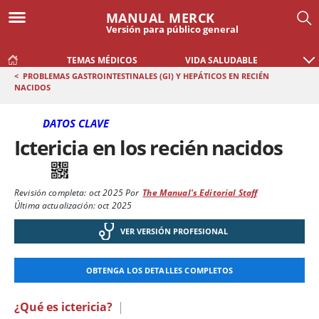
MANUAL MERCK
Versión para público general
TEMAS MÉDICOS
VIDA SALUDABLE
<
PROBLEMAS GASTROINTESTINALES (GI) Y HEPÁTICOS EN RECIÉN
NACIDOS
DATOS CLAVE
Ictericia en los recién nacidos
Revisión completa:
oct 2025
Por
The Manual's Editorial Staff
Última actualización: oct 2025
VER VERSIÓN PROFESIONAL
OBTENGA LOS DETALLES COMPLETOS
¿Qué es ictericia?
|