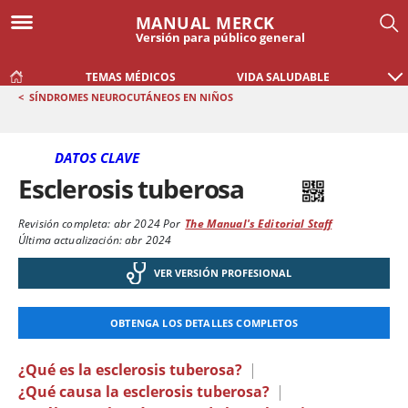
MANUAL MERCK
Versión para público general
TEMAS MÉDICOS
VIDA SALUDABLE
<
SÍNDROMES NEUROCUTÁNEOS EN NIÑOS
DATOS CLAVE
Esclerosis tuberosa
Revisión completa:
abr 2024
Por
The Manual's Editorial Staff
Última actualización: abr 2024
VER VERSIÓN PROFESIONAL
OBTENGA LOS DETALLES COMPLETOS
¿Qué es la esclerosis tuberosa?
|
¿Qué causa la esclerosis tuberosa?
|