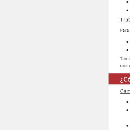
Tra
Para
Tamb
una d
¿C
Cam