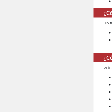
¿C
Los 
¿C
Le in