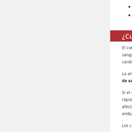
¿Cu
El c
sang
card
La a
de s
Si e
rápi
afec
emba
Los 