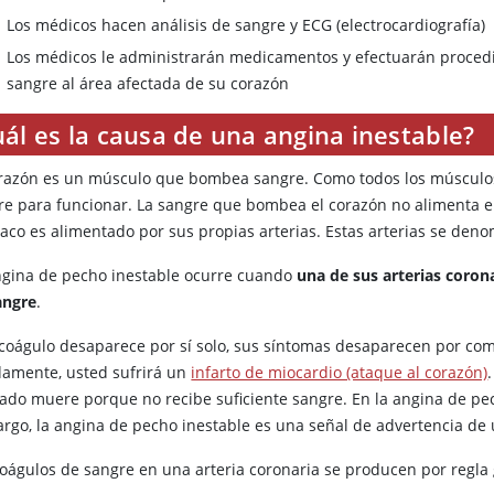
Los médicos hacen análisis de sangre y ECG (electrocardiografía)
Los médicos le administrarán medicamentos y efectuarán procedi
sangre al área afectada de su corazón
ál es la causa de una angina inestable?
orazón es un músculo que bombea sangre. Como todos los músculos,
re para funcionar. La sangre que bombea el corazón no alimenta el
íaco es alimentado por sus propias arterias. Estas arterias se deno
ngina de pecho inestable ocurre cuando
una de sus arterias coro
angre
.
l coágulo desaparece por sí solo, sus síntomas desaparecen por com
damente, usted sufrirá un
infarto de miocardio (ataque al corazón)
tado muere porque no recibe suficiente sangre. En la angina de pe
rgo, la angina de pecho inestable es una señal de advertencia de 
coágulos de sangre en una arteria coronaria se producen por regl