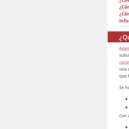
¿Cuá
¿Cóm
¿Cóm
Inf
¿Q
Angi
sufic
coro
una 
que 
Se h
Con 