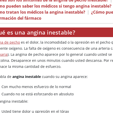
les son los síntomas de la angina de pecho inestable?
|
o pueden saber los médicos si tengo angina inestable?
o tratan los médicos la angina inestable?
|
¿Cómo pued
ormación del fármaco
ué es una angina inestable?
na de pecho
es el dolor, la incomodidad o la opresión en el pecho
iente oxígeno. La falta de oxígeno es consecuencia de una arteria 
naria
). La angina de pecho aparece por lo general cuando usted se e
colina. Desaparece en unos minutos cuando usted descansa. Por re
hace la misma cantidad de esfuerzo.
abla de
angina inestable
cuando su angina aparece:
Con mucho menos esfuerzo de lo normal
Cuando no se está esforzando en absoluto
angina inestable:
Usted tiene dolor u opresión en el tórax