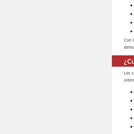
Con 
dema
¿Cu
Los 
inte