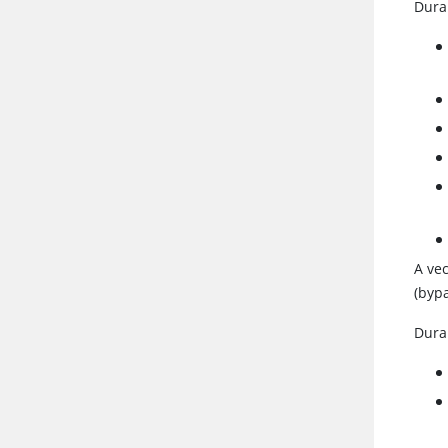
Dura
A ve
(byp
Dura