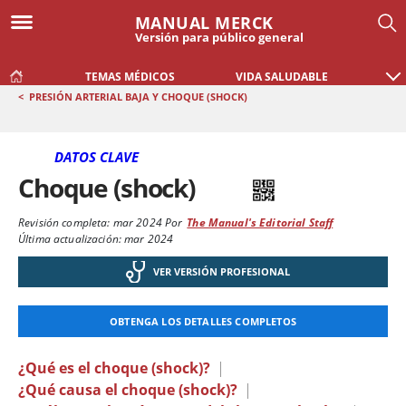
MANUAL MERCK
Versión para público general
TEMAS MÉDICOS
VIDA SALUDABLE
<
PRESIÓN ARTERIAL BAJA Y CHOQUE (SHOCK)
DATOS CLAVE
Choque (shock)
Revisión completa:
mar 2024
Por
The Manual's Editorial Staff
Última actualización: mar 2024
VER VERSIÓN PROFESIONAL
OBTENGA LOS DETALLES COMPLETOS
¿Qué es el choque (shock)?
|
¿Qué causa el choque (shock)?
|