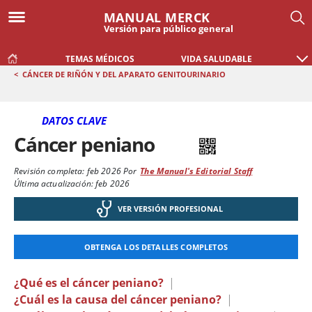
MANUAL MERCK
Versión para público general
TEMAS MÉDICOS
VIDA SALUDABLE
<
CÁNCER DE RIÑÓN Y DEL APARATO GENITOURINARIO
DATOS CLAVE
Cáncer peniano
Revisión completa:
feb 2026
Por
The Manual's Editorial Staff
Última actualización: feb 2026
VER VERSIÓN PROFESIONAL
OBTENGA LOS DETALLES COMPLETOS
¿Qué es el cáncer peniano?
|
¿Cuál es la causa del cáncer peniano?
|