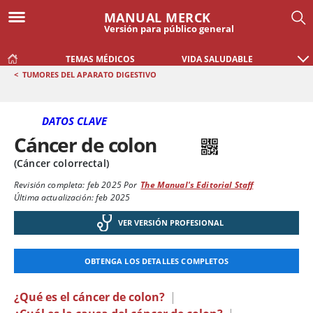
MANUAL MERCK
Versión para público general
TEMAS MÉDICOS
VIDA SALUDABLE
<
TUMORES DEL APARATO DIGESTIVO
DATOS CLAVE
Cáncer de colon
(Cáncer colorrectal)
Revisión completa:
feb 2025
Por
The Manual's Editorial Staff
Última actualización: feb 2025
VER VERSIÓN PROFESIONAL
OBTENGA LOS DETALLES COMPLETOS
¿Qué es el cáncer de colon?
|