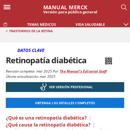
MANUAL MERCK
Versión para público general
TEMAS MÉDICOS
VIDA SALUDABLE
<
TRASTORNOS DE LA RETINA
DATOS CLAVE
Retinopatía diabética
Revisión completa:
mar 2025
Por
The Manual's Editorial Staff
Última actualización: mar 2025
VER VERSIÓN PROFESIONAL
OBTENGA LOS DETALLES COMPLETOS
¿Qué es una retinopatía diabética?
|
¿Qué causa la retinopatía diabética?
|