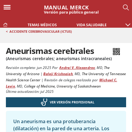
MANUAL MERCK
Versión para público general
TEMAS MÉDICOS
VIDA SALUDABLE
<
ACCIDENTE CEREBROVASCULAR (ICTUS)
Aneurismas cerebrales
(Aneurismas cerebrales; aneurismas intracraneales)
Revisión completa:
jun 2025
Por
Andrei V. Alexandrov
,
MD
,
The
University of Arizona
|
Balaji Krishnaiah
,
MD
,
The University of Tennessee
Health Science Center
|
Revisión de colegas realizada por
Michael C.
Levin
,
MD
,
College of Medicine, University of Saskatchewan
Última actualización: jul 2025
VER VERSIÓN PROFESIONAL
Un aneurisma es una protuberancia
(dilatación) en la pared de una arteria. Los