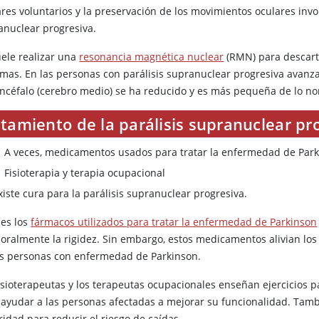
res voluntarios y la preservación de los movimientos oculares invol
anuclear progresiva.
uele realizar una
resonancia magnética nuclear
(RMN) para descart
omas. En las personas con parálisis supranuclear progresiva avanz
encéfalo (cerebro medio) se ha reducido y es más pequeña de lo no
tamiento de la parálisis supranuclear pr
A veces, medicamentos usados para tratar la enfermedad de Par
Fisioterapia y terapia ocupacional
iste cura para la parálisis supranuclear progresiva.
ces los
fármacos utilizados para tratar la enfermedad de Parkinson
oralmente la rigidez. Sin embargo, estos medicamentos alivian los
as personas con enfermedad de Parkinson.
isioterapeutas y los terapeutas ocupacionales enseñan ejercicios p
 ayudar a las personas afectadas a mejorar su funcionalidad. Ta
idad para reducir el riesgo de caídas.