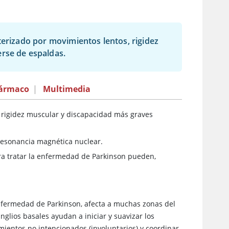
terizado por movimientos lentos, rigidez
rse de espaldas.
fármaco
|
Multimedia
e rigidez muscular y discapacidad más graves
 resonancia magnética nuclear.
ara tratar la enfermedad de Parkinson pueden,
nfermedad de Parkinson, afecta a muchas zonas del
anglios basales ayudan a iniciar y suavizar los
ientos no intencionados (involuntarios) y coordinar