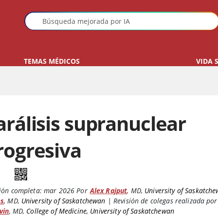
TEMAS MÉDICOS
VIDA 
arálisis supranuclear
rogresiva
ión completa:
mar 2026
Por
Alex Rajput
,
MD
,
University of Saskatch
s
,
MD
,
University of Saskatchewan
|
Revisión de colegas realizada por
vin
,
MD
,
College of Medicine, University of Saskatchewan