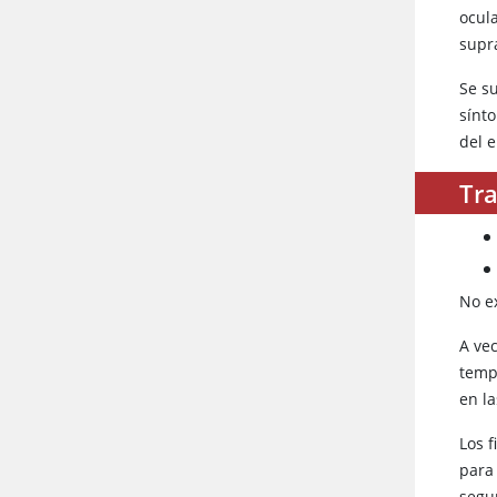
ocula
supr
Se s
sínt
del 
Tra
No ex
A ve
temp
en l
Los f
para
segur