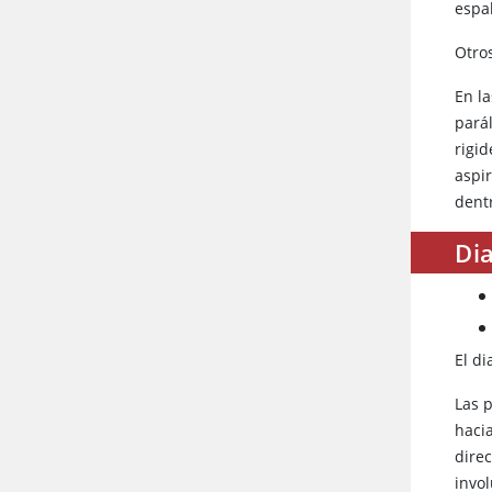
espal
Otros
En l
pará
rigi
aspir
dentr
Dia
El di
Las 
haci
dire
invo