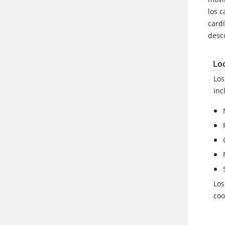
los c
card
desc
Loc
Los
inc
Los
coo