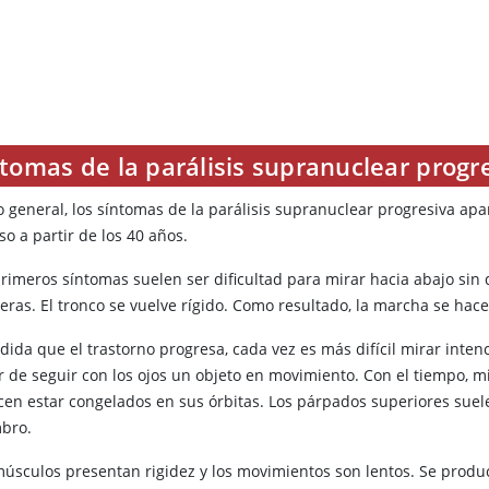
tomas de la parálisis supranuclear progr
lo general, los síntomas de la parálisis supranuclear progresiva a
so a partir de los 40 años.
rimeros síntomas suelen ser dificultad para mirar hacia abajo sin do
eras. El tronco se vuelve rígido. Como resultado, la marcha se hace
dida que el trastorno progresa, cada vez es más difícil mirar inte
r de seguir con los ojos un objeto en movimiento. Con el tiempo, mi
cen estar congelados en sus órbitas. Los párpados superiores sue
bro.
músculos presentan rigidez y los movimientos son lentos. Se produ