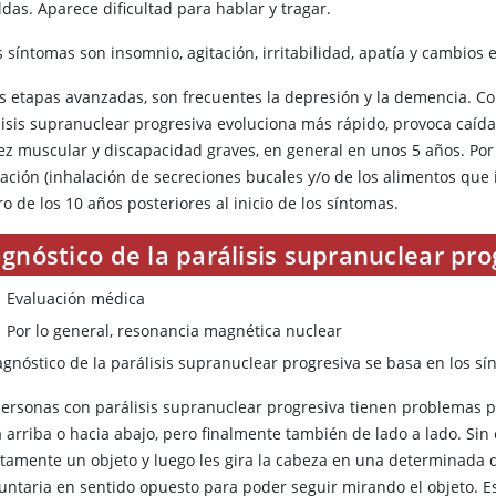
das. Aparece dificultad para hablar y tragar.
 síntomas son insomnio, agitación, irritabilidad, apatía y cambios
as etapas avanzadas, son frecuentes la depresión y la demencia. 
lisis supranuclear progresiva evoluciona más rápido, provoca caíd
dez muscular y discapacidad graves, en general en unos 5 años. Por
ación (inhalación de secreciones bucales y/o de los alimentos que 
o de los 10 años posteriores al inicio de los síntomas.
gnóstico de la parálisis supranuclear pro
Evaluación médica
Por lo general, resonancia magnética nuclear
agnóstico de la parálisis supranuclear progresiva se basa en los sí
personas con parálisis supranuclear progresiva tienen problemas 
a arriba o hacia abajo, pero finalmente también de lado a lado. Si
ctamente un objeto y luego les gira la cabeza en una determinada 
luntaria en sentido opuesto para poder seguir mirando el objeto. 