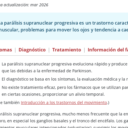
ma actualización: mar 2026
a parálisis supranuclear progresiva es un trastorno carac
uscular, problemas para mover los ojos y tendencia a cae
tomas
|
Diagnóstico
|
Tratamiento
|
Información del 
La parálisis supranuclear progresiva evoluciona rápido y produc
que las debidas a la enfermedad de Parkinson.
El diagnóstico se basa en los síntomas, la evaluación médica y la
No existe tratamiento eficaz, pero los fármacos que se utilizan p
en ciertas ocasiones, proporcionar un alivio temporal.
se también
Introducción a los trastornos del movimiento
.)
arálisis supranuclear progresiva, mucho menos frecuente que la e
ro, en especial los ganglios basales y el tronco del encéfalo. Los g
mientos musculares intencionados (voluntarios), suprimir los movim