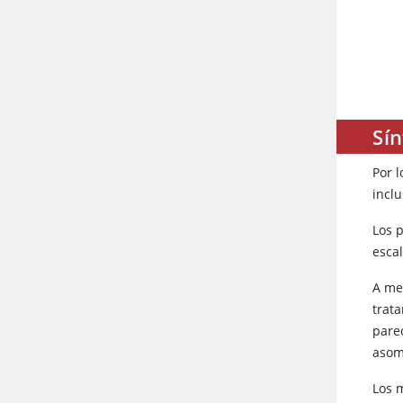
Sín
Por 
inclu
Los p
escal
A me
trata
pare
asom
Los 