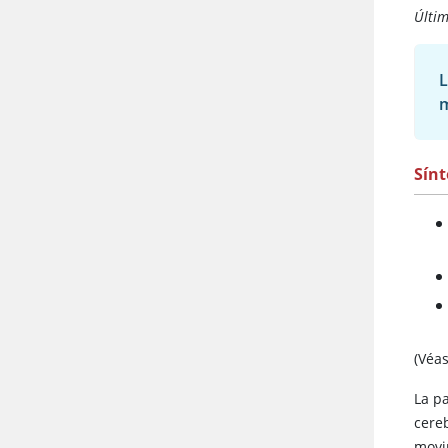
Últi
L
m
Sín
(Véa
La p
cereb
movi