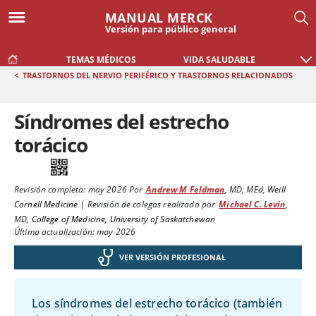
MANUAL MERCK
Versión para público general
TEMAS MÉDICOS
VIDA SALUDABLE
<
TRASTORNOS DEL NERVIO PERIFÉRICO Y TRASTORNOS RELACIONADOS
Síndromes del estrecho
torácico
Revisión completa:
may 2026
Por
Andrew M Feldman
,
MD, MEd
,
Weill
Cornell Medicine
|
Revisión de colegas realizada por
Michael C. Levin
,
MD
,
College of Medicine, University of Saskatchewan
Última actualización: may 2026
VER VERSIÓN PROFESIONAL
Los síndromes del estrecho torácico (también