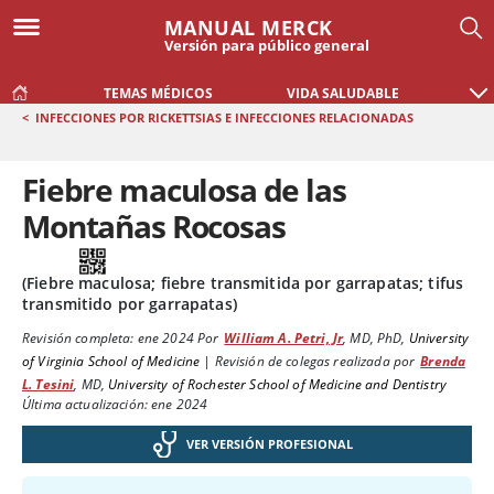
MANUAL MERCK
Versión para público general
TEMAS MÉDICOS
VIDA SALUDABLE
<
INFECCIONES POR RICKETTSIAS E INFECCIONES RELACIONADAS
Fiebre maculosa de las
Montañas Rocosas
(Fiebre maculosa; fiebre transmitida por garrapatas; tifus
transmitido por garrapatas)
Revisión completa:
ene 2024
Por
William A. Petri, Jr
,
MD, PhD
,
University
of Virginia School of Medicine
|
Revisión de colegas realizada por
Brenda
L. Tesini
,
MD
,
University of Rochester School of Medicine and Dentistry
Última actualización: ene 2024
VER VERSIÓN PROFESIONAL