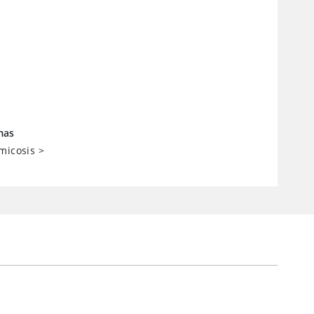
mas
micosis
>