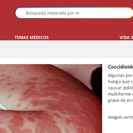
TEMAS MÉDICOS
VIDA 
Coccidioid
Algunas per
hongo que c
causar dolor
multiforme 
grave de er
Imagen corte