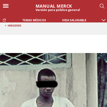
MANUAL MERCK
Versión para público general
TEMAS MÉDICOS
VIDA SALUDABLE
<
IMÁGENES