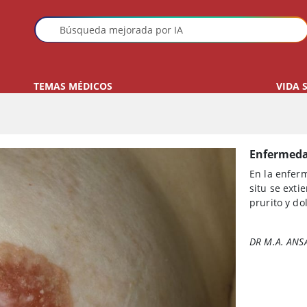
TEMAS MÉDICOS
VIDA 
Enfermeda
En la enfer
situ se exti
prurito y do
DR M.A. ANS