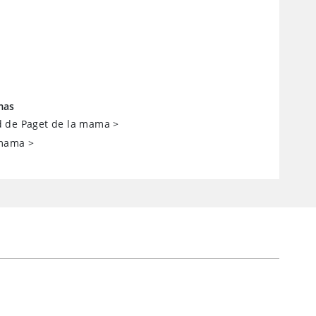
mas
 de Paget de la mama
>
 mama
>