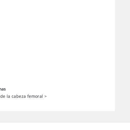
mas
s de la cabeza femoral
>