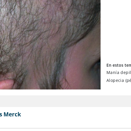
En estos te
Manía depila
Alopecia (p
s Merck