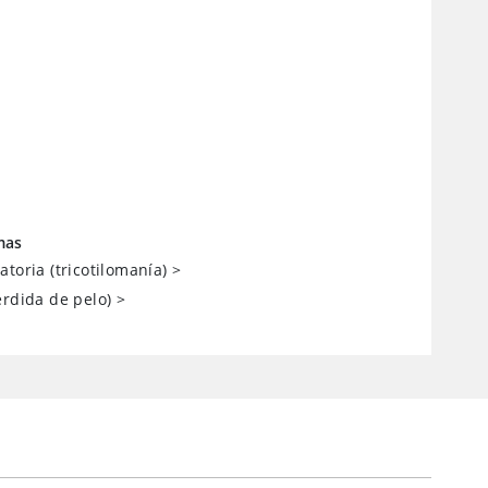
mas
toria (tricotilomanía)
>
érdida de pelo)
>