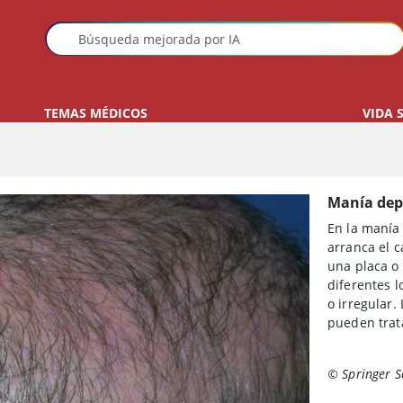
TEMAS MÉDICOS
VIDA 
Manía depi
En la manía 
arranca el 
una placa o 
diferentes 
o irregular.
pueden trata
© Springer S