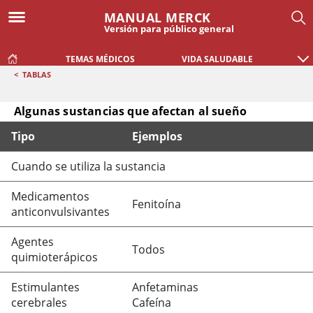
MANUAL MERCK
Versión para público general
TEMAS MÉDICOS
VIDA SALUDABLE
<
TABLAS
Algunas sustancias que afectan al sueño
Tipo
Ejemplos
Algunas sustancias que afectan al sueño
Cuando se utiliza la sustancia
Medicamentos
Fenitoína
anticonvulsivantes
Agentes
Todos
quimioterápicos
Estimulantes
Anfetaminas
cerebrales
Cafeína