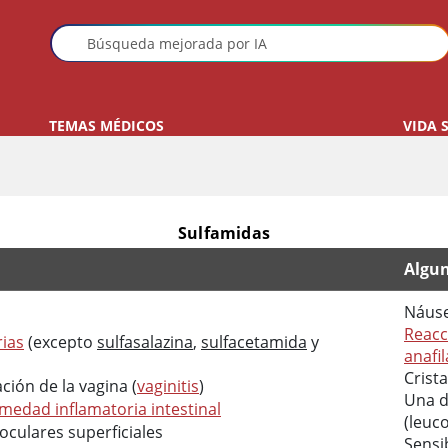
TEMAS MÉDICOS
VIDA 
Sulfamidas
Algun
Náuse
Reacc
rias
(excepto
sulfasalazina
,
sulfacetamida
y
anafil
Crista
ación de la vagina (
vaginitis
)
Una d
medad inflamatoria intestinal
(leuc
 oculares superficiales
Sensib