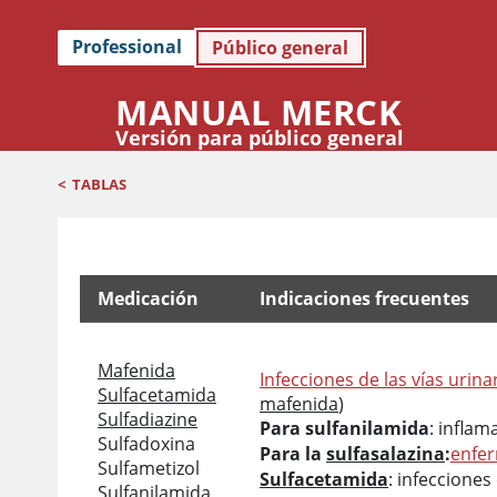
Professional
Público general
MANUAL MERCK
Versión para público general
<
TABLAS
Medicación
Indicaciones frecuentes
Sulfamidas
Mafenida
Infecciones de las vías urina
Sulfacetamida
mafenida
)
Sulfadiazine
Para sulfanilamida
: inflam
Sulfadoxina
Para la
sulfasalazina
:
enfer
Sulfametizol
Sulfacetamida
: infecciones
Sulfanilamida