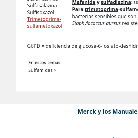
Mafenida
y
sulfadiazina
:
us
Sulfasalazina
Para
trimetoprima
-sulfam
Sulfisoxazol
bacterias sensibles que son 
Trimetoprima-
Staphylococcus aureus
resisten
sulfametoxazol
G6PD = deficiencia de glucosa-6-fosfato-deshid
En estos temas
Sulfamidas
>
Merck y los Manuale