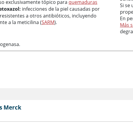
o exclusivamente tópico para
quemaduras
Si se
etoxazol:
infecciones de la piel causadas por
prope
resistentes a otros antibióticos, incluyendo
En pe
te a la meticilina (
SARM
).
Más s
degra
rogenasa.
s Merck