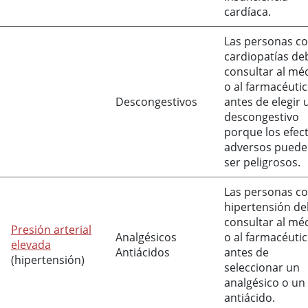
cardíaca.
Las personas c
cardiopatías de
consultar al mé
o al farmacéuti
Descongestivos
antes de elegir 
descongestivo
porque los efec
adversos pued
ser peligrosos.
Las personas c
hipertensión d
consultar al mé
Presión arterial
Analgésicos
o al farmacéuti
elevada
Antiácidos
antes de
(hipertensión)
seleccionar un
analgésico o un
antiácido.