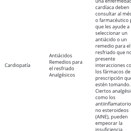
una enfermeda
cardíaca deben
consultar al mé
o farmacéutico 
que les ayude a
seleccionar un
antiácido o un
remedio para el
resfriado que n
Antiácidos
presente
Remedios para
Cardiopatía
interacciones c
el resfriado
los fármacos de
Analgésicos
prescripción qu
estén tomando.
Ciertos analgési
como los
antiinflamatori
no esteroideos
(AINE), pueden
empeorar la
insuficiencia