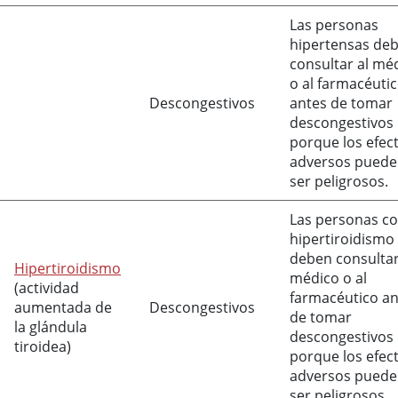
Las personas
hipertensas de
consultar al mé
o al farmacéuti
Descongestivos
antes de tomar
descongestivos
porque los efec
adversos pued
ser peligrosos.
Las personas c
hipertiroidismo
deben consultar
Hipertiroidismo
médico o al
(actividad
farmacéutico an
aumentada de
Descongestivos
de tomar
la glándula
descongestivos
tiroidea)
porque los efec
adversos pued
ser peligrosos.