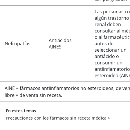
Las personas c
algún trastorno
renal deben
consultar al mé
o al farmacéuti
Antiácidos
Nefropatías
antes de
AINES
seleccionar un
antiácido o
consumir un
antiinflamatori
esteroideo (AINE
AINE
=
fármacos antiinflamatorios no esteroideos; de ve
libre
=
de venta sin receta.
En estos temas
Precauciones con los fármacos sin receta médica
>