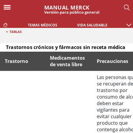
MANUAL MERCK
Versión para público general
TEMAS MÉDICOS
VIDA SALUDABLE
<
TABLAS
Trastornos crónicos y fármacos sin receta médica
Medicamentos
Trastorno
Precauciones
de venta libre
Trastornos crónicos y fármacos sin receta médica
Las personas q
se recuperan de
trastorno por
consumo de alc
deben estar
vigilantes para
evitar cualquier
producto que
contenga alcoho