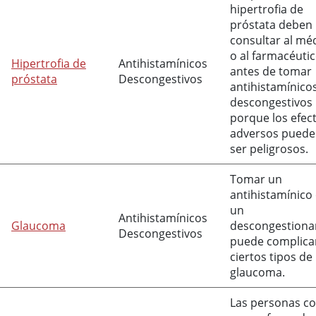
hipertrofia de
próstata deben
consultar al mé
o al farmacéuti
Hipertrofia de
Antihistamínicos
antes de tomar
próstata
Descongestivos
antihistamínicos
descongestivos
porque los efec
adversos pued
ser peligrosos.
Tomar un
antihistamínico
un
Antihistamínicos
Glaucoma
descongestiona
Descongestivos
puede complica
ciertos tipos de
glaucoma.
Las personas c