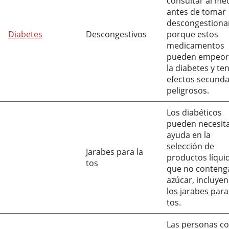
consultar al mé
antes de tomar
descongestiona
Diabetes
Descongestivos
porque estos
medicamentos
pueden empeor
la diabetes y te
efectos secunda
peligrosos.
Los diabéticos
pueden necesit
ayuda en la
selección de
Jarabes para la
productos líqui
tos
que no conteng
azúcar, incluye
los jarabes para
tos.
Las personas c