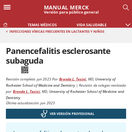
MANUAL MERCK
Versión para público general
TEMAS MÉDICOS
VIDA SALUDABLE
<
INFECCIONES VÍRICAS FRECUENTES EN LACTANTES Y NIÑOS
Panencefalitis esclerosante
subaguda
Revisión completa:
jun 2023
Por
Brenda L. Tesini
,
MD
,
University of
Rochester School of Medicine and Dentistry
|
Revisión de colegas realizada
por
Brenda L. Tesini
,
MD
,
University of Rochester School of Medicine and
Dentistry
Última actualización: jun 2023
VER VERSIÓN PROFESIONAL