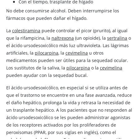
Con el tiempo, trasplante de hígado
No debe consumirse alcohol. Deben interrumpirse los
fármacos que pueden dañar el hígado.
La
colestiramina
puede controlar el picor (prurito), al igual
que la rifampicina, la
naltrexona
(un opioide), la
sertralina
o
el ácido ursodesoxicólico más luz ultravioleta. Las lágrimas
artificiales, la
pilocarpina
, la
cevimelina
u otros
medicamentos pueden ser útiles para la sequedad ocular.
Los sustitutos de la saliva, la
pilocarpina
o la
cevimelina
pueden ayudar con la sequedad bucal.
El ácido ursodesoxicólico, en especial si se utiliza antes de
que el trastorno se encuentre en una fase avanzada, reduce
el daño hepático, prolonga la vida y retrasa la necesidad de
un trasplante hepático. A los pacientes que no responden al
ácido ursodesoxicólico se les pueden administrar agonistas
de los receptores activados por los proliferadores de
peroxisomas (PPAR, por sus siglas en inglés), como el