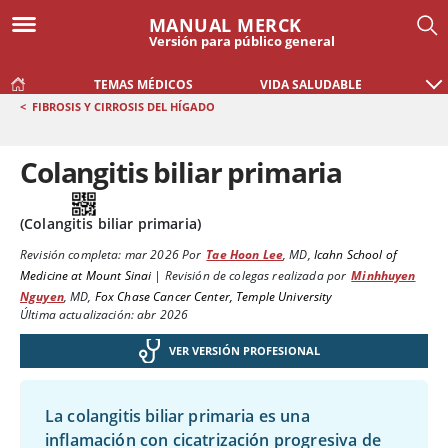
MANUAL MERCK
Versión para público general
TEMAS MÉDICOS
VIDA SALUDABLE
<
FIBROSIS Y CIRROSIS DEL HÍGADO
Colangitis biliar primaria
(Colangitis biliar primaria)
Revisión completa:
mar 2026
Por
Tae Hoon Lee
,
MD
,
Icahn School of
Medicine at Mount Sinai
|
Revisión de colegas realizada por
Minhhuyen
Nguyen
,
MD
,
Fox Chase Cancer Center, Temple University
Última actualización: abr 2026
VER VERSIÓN PROFESIONAL
La colangitis biliar primaria es una
inflamación con cicatrización progresiva de