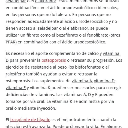
seladelpar
o el
elafibranor
. Estos medicamentos se utilizan
en combinación con el ácido ursodesoxicólico o bien solos,
en las personas que no lo toleran. En personas que no
responden adecuadamente al ácido ursodesoxicólico y no
tienen acceso al
seladelpar
o al
elafibranor
, se puede
utilizar un fibrato como el bezafibrato o el
fenofibrato
(otros
PPAR) en combinación con el ácido ursodesoxicólico.
Es necesario el aporte complementario de calcio y
vitamina
D
para prevenir la
osteoporosis
o retrasar su progresión. Los
ejercicios de resistencia al peso, los bisfosfonatos o el
raloxifeno
también ayudan a evitar o retrasar la
osteoporosis. Los suplementos de
vitamina A
,
vitamina D
,
vitamina E
y vitamina K pueden ser necesarios para corregir
deficiencias de vitaminas. Las vitaminas A, D y E pueden
tomarse por vía oral. La vitamina K se administra por vía
oral o mediante inyección.
El
trasplante de hígado
es el mejor tratamiento cuando la
afección está avanzada. Puede prolongar la vida. En algunos