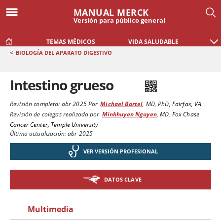
MANUAL MERCK
Versión para público general
TEMAS MÉDICOS
VIDA SALUDABLE
<
BIOLOGÍA DEL APARATO DIGESTIVO
Intestino grueso
Revisión completa:
abr 2025
Por
Michael Bartel
,
MD, PhD
,
Fairfax, VA
|
Revisión de colegas realizada por
Minhhuyen Nguyen
,
MD
,
Fox Chase
Cancer Center, Temple University
Última actualización: abr 2025
VER VERSIÓN PROFESIONAL
DATOS CLAVE
Multimedia