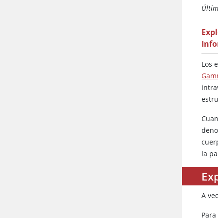
Últim
Exp
Inf
Los 
Gamm
intr
estru
Cuan
deno
cuer
la p
Ex
A ve
Para 