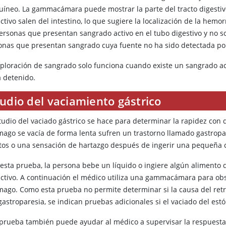
uíneo. La gammacámara puede mostrar la parte del tracto digestiv
ctivo salen del intestino, lo que sugiere la localización de la hemo
personas que presentan sangrado activo en el tubo digestivo y no 
onas que presentan sangrado cuya fuente no ha sido detectada po
xploración de sangrado solo funciona cuando existe un sangrado ac
a detenido.
udio del vaciamiento gástrico
studio del vaciado gástrico se hace para determinar la rapidez con
mago se vacía de forma lenta sufren un trastorno llamado gastrop
tos o una sensación de hartazgo después de ingerir una pequeña 
 esta prueba, la persona bebe un líquido o ingiere algún alimento
activo. A continuación el médico utiliza una gammacámara para obse
mago. Como esta prueba no permite determinar si la causa del retr
gastroparesia, se indican pruebas adicionales si el vaciado del est
 prueba también puede ayudar al médico a supervisar la respuesta 