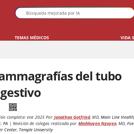
TEMAS MÉDICOS
VIDA 
ammagrafías del tubo
igestivo
ión completa:
ene 2025
Por
Jonathan Gotfried
,
MD
,
Main Line Health
, PA
|
Revisión de colegas realizada por
Minhhuyen Nguyen
,
MD
,
Fox
r Center, Temple University