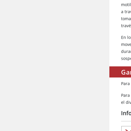
moti
a tra
toma
trav
En l
mover
dura
sosp
Ga
Para
Para 
el d
Inf