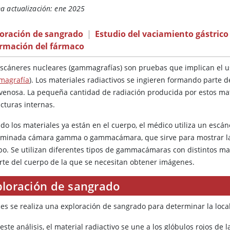
a actualización: ene 2025
loración de sangrado
|
Estudio del vaciamiento gástrico
ormación del fármaco
escáneres nucleares (gammagrafías) son pruebas que implican el us
agrafía
). Los materiales radiactivos se ingieren formando parte 
avenosa. La pequeña cantidad de radiación producida por estos mat
cturas internas.
do los materiales ya están en el cuerpo, el médico utiliza un escá
minada cámara gamma o gammacámara, que sirve para mostrar la ub
po. Se utilizan diferentes tipos de gammacámaras con distintos mat
arte del cuerpo de la que se necesitan obtener imágenes.
ploración de sangrado
ces se realiza una exploración de sangrado para determinar la local
este análisis, el material radiactivo se une a los glóbulos rojos de 