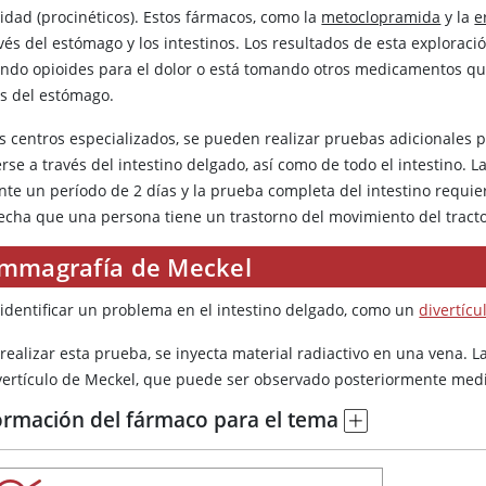
lidad (procinéticos). Estos fármacos, como la
metoclopramida
y la
e
vés del estómago y los intestinos. Los resultados de esta explorac
ndo opioides para el dolor o está tomando otros medicamentos que
és del estómago.
os centros especializados, se pueden realizar pruebas adicionales
se a través del intestino delgado, así como de todo el intestino. L
nte un período de 2 días y la prueba completa del intestino requie
echa que una persona tiene un trastorno del movimiento del tract
mmagrafía de Meckel
 identificar un problema en el intestino delgado, como un
divertícu
realizar esta prueba, se inyecta material radiactivo en una vena. 
ivertículo de Meckel, que puede ser observado posteriormente m
ormación del fármaco para el tema