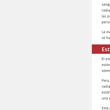
sang
radia
las 
pers
La e
se h
Est
El e
estó
vómi
Para
radi
estó
una 
Esta