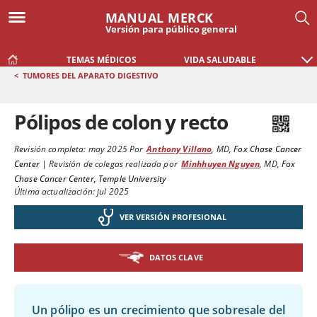
MANUAL MERCK
Versión para público general
TEMAS MÉDICOS
VIDA SALUDABLE
<
TUMORES DEL APARATO DIGESTIVO
Pólipos de colon y recto
Revisión completa:
may 2025
Por
Anthony Villano
,
MD
,
Fox Chase Cancer
Center
|
Revisión de colegas realizada por
Minhhuyen Nguyen
,
MD
,
Fox
Chase Cancer Center, Temple University
Última actualización: jul 2025
VER VERSIÓN PROFESIONAL
DATOS CLAVE
Un pólipo es un crecimiento que sobresale del