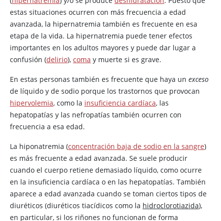
(
hipernatremia
) y/o se produce
deshidratación
. Puesto que
estas situaciones ocurren con más frecuencia a edad
avanzada, la hipernatremia también es frecuente en esa
etapa de la vida. La hipernatremia puede tener efectos
importantes en los adultos mayores y puede dar lugar a
confusión (
delirio
),
coma
y muerte si es grave.
En estas personas también es frecuente que haya un
exceso
de líquido y de sodio porque los trastornos que provocan
hipervolemia
, como la
insuficiencia cardíaca
, las
hepatopatías y las nefropatías también ocurren con
frecuencia a esa edad.
La hiponatremia (
concentración baja de sodio en la sangre
)
es más frecuente a edad avanzada. Se suele producir
cuando el cuerpo retiene demasiado líquido, como ocurre
en la insuficiencia cardíaca o en las hepatopatías. También
aparece a edad avanzada cuando se toman ciertos tipos de
diuréticos (diuréticos tiacídicos como la
hidroclorotiazida
),
en particular, si los riñones no funcionan de forma