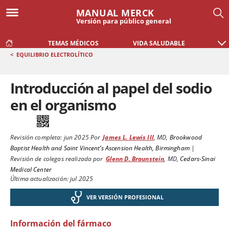
MANUAL MERCK
Versión para público general
TEMAS MÉDICOS
VIDA SALUDABLE
<
EQUILIBRIO ELECTROLÍTICO
Introducción al papel del sodio
en el organismo
Revisión completa:
jun 2025
Por
James L. Lewis III
,
MD
,
Brookwood
Baptist Health and Saint Vincent’s Ascension Health, Birmingham
|
Revisión de colegas realizada por
Glenn D. Braunstein
,
MD
,
Cedars-Sinai
Medical Center
Última actualización: jul 2025
VER VERSIÓN PROFESIONAL
Información del fármaco