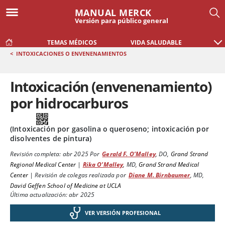
MANUAL MERCK
Versión para público general
TEMAS MÉDICOS
VIDA SALUDABLE
<
INTOXICACIONES O ENVENENAMIENTOS
Intoxicación (envenenamiento)
por hidrocarburos
(Intoxicación por gasolina o queroseno; intoxicación por
disolventes de pintura)
Revisión completa:
abr 2025
Por
Gerald F. O’Malley
,
DO
,
Grand Strand
Regional Medical Center
|
Rika O’Malley
,
MD
,
Grand Strand Medical
Center
|
Revisión de colegas realizada por
Diane M. Birnbaumer
,
MD
,
David Geffen School of Medicine at UCLA
Última actualización: abr 2025
VER VERSIÓN PROFESIONAL