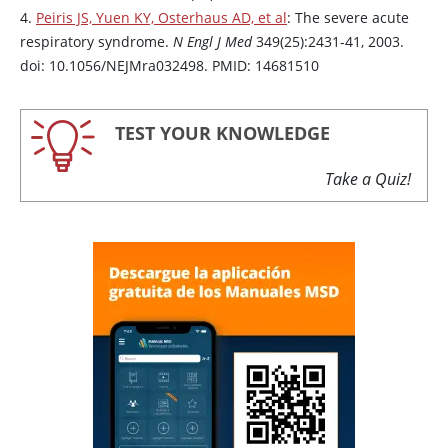
4.
Peiris JS, Yuen KY, Osterhaus AD, et al
: The severe acute
respiratory syndrome.
N Engl J Med
349(25):2431-41, 2003.
doi: 10.1056/NEJMra032498. PMID: 14681510
TEST YOUR KNOWLEDGE
Take a Quiz!