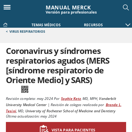
MANUAL MERCK
Versión para profesionales
TEMAS MÉDICOS
RECURSOS
<
VIRUS RESPIRATORIOS
Coronavirus y síndromes
respiratorios agudos (MERS
[síndrome respiratorio de
Oriente Medio] y SARS)
Revisión completa:
may 2024
Por
Sophie Katz
,
MD, MPH
,
Vanderbilt
University Medical Center
|
Revisión de colegas realizada por
Brenda L.
Tesini
,
MD
,
University of Rochester School of Medicine and Dentistry
Última actualización: may 2024
VISTA PARA PACIENTES