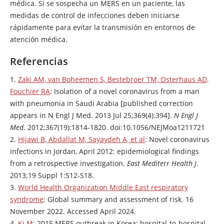
médica. Si se sospecha un MERS en un paciente, las
medidas de control de infecciones deben iniciarse
rápidamente para evitar la transmisión en entornos de
atención médica.
Referencias
1.
Zaki AM, van Boheemen S, Bestebroer TM, Osterhaus AD,
Fouchier RA
: Isolation of a novel coronavirus from a man
with pneumonia in Saudi Arabia [published correction
appears in N Engl J Med. 2013 Jul 25;369(4):394].
N Engl J
Med
. 2012;367(19):1814-1820. doi:10.1056/NEJMoa1211721
2.
Hijawi B, Abdallat M, Sayaydeh A, et al
: Novel coronavirus
infections in Jordan, April 2012: epidemiological findings
from a retrospective investigation.
East Mediterr Health J
.
2013;19 Suppl 1:S12-S18.
3.
World Health Organization Middle East respiratory
syndrome
: Global summary and assessment of risk. 16
November 2022. Accessed April 2024.
4.
Ki M
: 2015 MERS outbreak in Korea: hospital-to-hospital