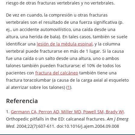
riesgo de otras fracturas vertebrales y no vertebrales.
De vez en cuando, la compresión u otras fracturas
vertebrales son el resultado de una fuerza significativa (p.
ej., un accidente automovilístico, una caída desde una
altura, una herida de bala). En tales casos, también se suele
identificar una
lesión de la médula espinal
, y la columna
vertebral puede fracturarse en más de 1 lugar. Si la causa
fue una caída o un salto desde una altura, uno o ambos
talones también pueden fracturarse; el 10% de todos los
pacientes con
fractura del calcáneo
también tiene una
fractura toracolumbar (a causa de la carga axial al esqueleto
al aterrizar sobre los talones) (
1
).
Referencia
1.
Germann CA, Perron AD, Miller MD, Powell SM, Brady WJ
.
Orthopedic pitfalls in the ED: calcaneal fractures.
Am J Emerg
Med
. 2004;22(7):607-611. doi:10.1016/j.ajem.2004.09.008