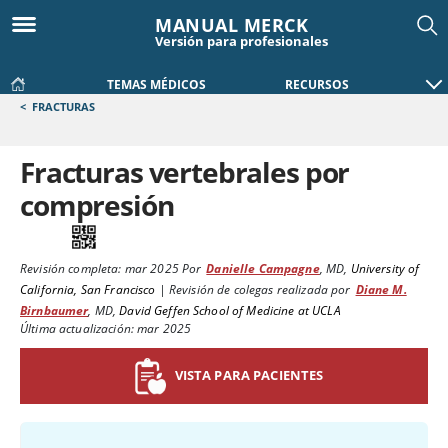
MANUAL MERCK
Versión para profesionales
TEMAS MÉDICOS
RECURSOS
<
FRACTURAS
Fracturas vertebrales por
compresión
Revisión completa:
mar 2025
Por
Danielle Campagne
,
MD
,
University of
California, San Francisco
|
Revisión de colegas realizada por
Diane M.
Birnbaumer
,
MD
,
David Geffen School of Medicine at UCLA
Última actualización: mar 2025
VISTA PARA PACIENTES