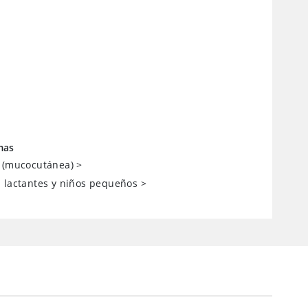
mas
s (mucocutánea)
>
 lactantes y niños pequeños
>