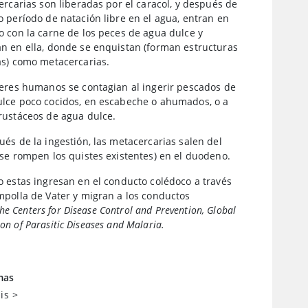
cercarias son liberadas por el caracol, y después de
o período de natación libre en el agua, entran en
o con la carne de los peces de agua dulce y
n en ella, donde se enquistan (forman estructuras
as) como metacercarias.
seres humanos se contagian al ingerir pescados de
lce poco cocidos, en escabeche o ahumados, o a
rustáceos de agua dulce.
ués de la ingestión, las metacercarias salen del
(se rompen los quistes existentes) en el duodeno.
o estas ingresan en el conducto colédoco a través
mpolla de Vater y migran a los conductos
he Centers for Disease Control and Prevention, Global
páticos más pequeños (o, en ocasiones, a la vesícula
ion of Parasitic Diseases and Malaria.
y los conductos pancreáticos), donde maduran y se
rman en adultos en alrededor de 1 mes.
mas
is
>