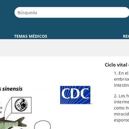
TEMAS MÉDICOS
RE
Ciclo vital
1. En e
embrion
intesti
2. Los 
interme
como hu
miracid
esporoq