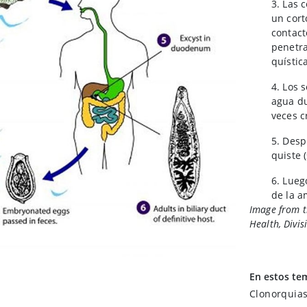
3. Las 
un cort
contact
penetra
quístic
4. Los 
agua du
veces c
5. Desp
quiste 
6. Lueg
de la a
Image from t
intrahe
Health, Divis
biliar 
transfo
En estos te
Clonorquias