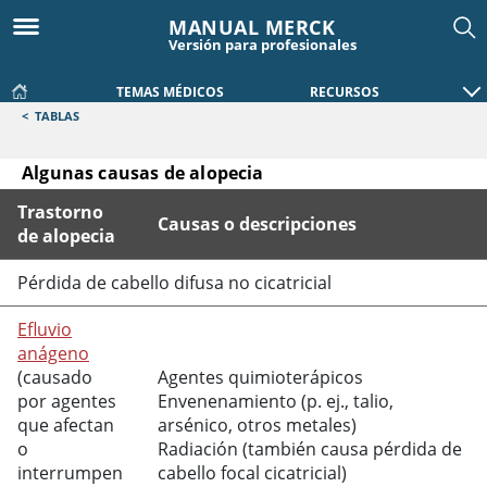
MANUAL MERCK
Versión para profesionales
TEMAS MÉDICOS
RECURSOS
<
TABLAS
Algunas causas de alopecia
Trastorno
Causas o descripciones
de alopecia
Algunas causas de alopecia
Pérdida de cabello difusa no cicatricial
Efluvio
anágeno
(causado
Agentes quimioterápicos
por agentes
Envenenamiento (p. ej., talio,
que afectan
arsénico, otros metales)
o
Radiación (también causa pérdida de
interrumpen
cabello focal cicatricial)