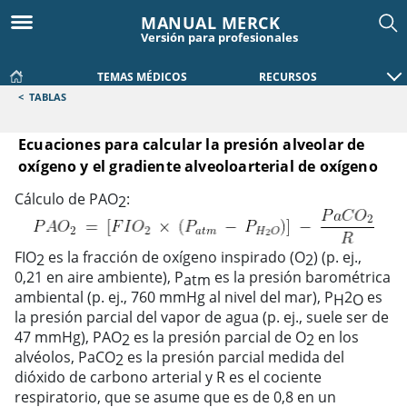
MANUAL MERCK
Versión para profesionales
TEMAS MÉDICOS
RECURSOS
<
TABLAS
Ecuaciones para calcular la presión alveolar de
oxígeno y el gradiente alveoloarterial de oxígeno
Ecuaciones para calcular la presión alveolar de oxígeno y el
Cálculo de PAO
:
2
FIO
es la fracción de oxígeno inspirado (O
) (p. ej.,
2
2
0,21 en aire ambiente), P
es la presión barométrica
atm
ambiental (p. ej., 760 mmHg al nivel del mar), P
2
es
H
O
la presión parcial del vapor de agua (p. ej., suele ser de
47 mmHg), PAO
es la presión parcial de O
en los
2
2
alvéolos, PaCO
es la presión parcial medida del
2
dióxido de carbono arterial y R es el cociente
respiratorio, que se asume que es de 0,8 en un