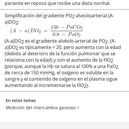
paciente en reposo que recibe una dieta normal.
Simplificación del gradiente PO
alveoloarterial (A-
2
a)DO
:
2
(A-a)DO
es el gradiente alvéolo-arterial de PO
. (A-
2
2
a)DO
es típicamente
<
20, pero aumenta con la edad
2
(debido al deterioro de la función pulmonar que se
relaciona con la edad) y con el aumento de la FIO
2
(porque, aunque la Hb se satura al 100% a una PaO
2
de cerca de 150 mmHg, el oxígeno es soluble en la
sangre y el contenido de oxígeno en el plasma sigue
aumentando al incrementarse la FIO
).
2
En estos temas
Medición del intercambio gaseoso
>