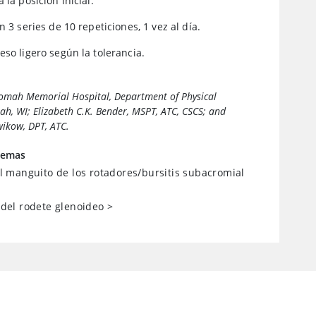
 la posición inicial.
n 3 series de 10 repeticiones, 1 vez al día.
eso ligero según la tolerancia.
Tomah Memorial Hospital, Department of Physical
h, WI; Elizabeth C.K. Bender, MSPT, ATC, CSCS; and
ikow, DPT, ATC.
temas
l manguito de los rotadores/bursitis subacromial
del rodete glenoideo
>