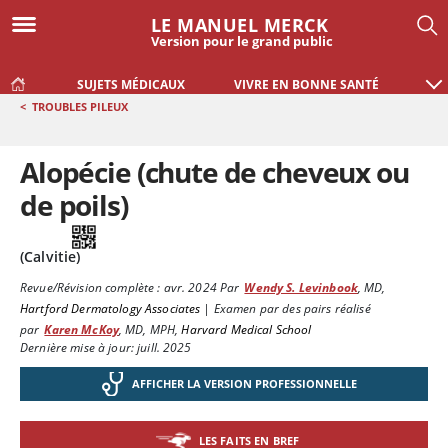
LE MANUEL MERCK
Version pour le grand public
SUJETS MÉDICAUX
VIVRE EN BONNE SANTÉ
<
TROUBLES PILEUX
Alopécie (chute de cheveux ou
de poils)
(Calvitie)
Revue/Révision complète :
avr. 2024
Par
Wendy S. Levinbook
,
MD
,
Hartford Dermatology Associates
|
Examen par des pairs réalisé
par
Karen McKoy
,
MD, MPH
,
Harvard Medical School
Dernière mise à jour: juill. 2025
AFFICHER LA VERSION PROFESSIONNELLE
LES FAITS EN BREF