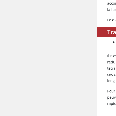
acco
la lu
Le di
Tra
Il n’
rédu
tétr
ces c
long 
Pour 
peuv
rapi