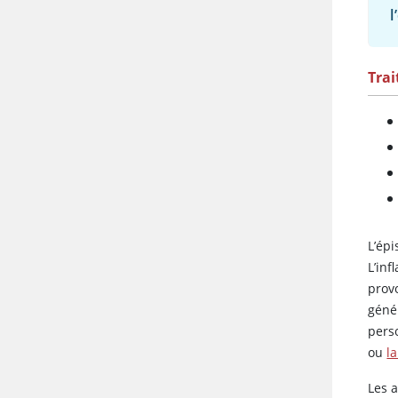
l
Tra
L’ép
L’in
provo
géné
pers
ou
l
Les 