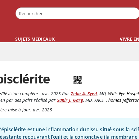
SUJETS MÉDICAUX
VIVRE E
pisclérite
/Révision complète :
avr. 2025
Par
Zeba A. Syed
,
MD
,
Wills Eye Hospi
n par des pairs réalisé par
Sunir J. Garg
,
MD, FACS
,
Thomas Jefferson
ère mise à jour: avr. 2025
’épisclérite est une inflammation du tissu situé sous la scl
ésistante recouvrant l’œil) et la conjonctive (la membrane 