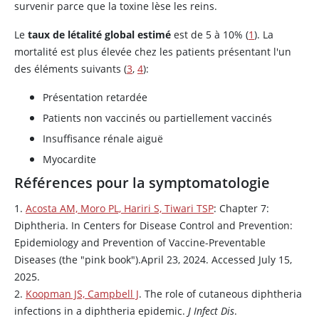
survenir parce que la toxine lèse les reins.
Le
taux de létalité global estimé
est de 5 à 10% (
1
). La
mortalité est plus élevée chez les patients présentant l'un
des éléments suivants (
3
,
4
):
Présentation retardée
Patients non vaccinés ou partiellement vaccinés
Insuffisance rénale aiguë
Myocardite
Références pour la symptomatologie
1.
Acosta AM, Moro PL, Hariri S, Tiwari TSP
: Chapter 7:
Diphtheria. In Centers for Disease Control and Prevention:
Epidemiology and Prevention of Vaccine-Preventable
Diseases (the "pink book").April 23, 2024. Accessed July 15,
2025.
2.
Koopman JS, Campbell J
. The role of cutaneous diphtheria
infections in a diphtheria epidemic.
J Infect Dis
.