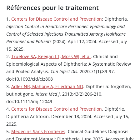
Références pour le traitement
1.
Centers for Disease Control and Prevention
: Diphtheria.
Infection Control in Healthcare Personnel: Epidemiology and
Control of Selected Infections Transmitted Among Healthcare
Personnel and Patients
(2024). April 12, 2024. Accessed July
15, 2025.
2.
Truelove SA, Keegan LT, Moss WJ, et al
. Clinical and
Epidemiological Aspects of Diphtheria: A Systematic Review
and Pooled Analysis.
Clin Infect Dis
. 2020;71(1):89-97.
doi:10.1093/cid/ciz808
3.
Adler NR, Mahony A, Friedman ND
. Diphtheria: forgotten,
but not gone.
Intern Med J
. 2013;43(2):206-210.
doi:10.1111/imj.12049
4.
Centers for Disease Control and Prevention
. Diphtérie.
Diphtheria Antitoxin. December 18, 2024. Accessed July 15,
2025.
5.
Médecins Sans Frontières
: Clinical Guidelines Diagnosis
and Treatment Manual: Diphtheria. June 2025. Accessed July