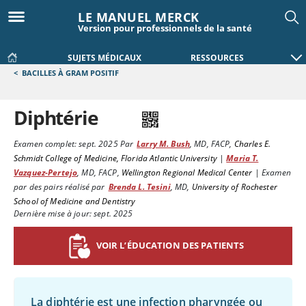
LE MANUEL MERCK
Version pour professionnels de la santé
SUJETS MÉDICAUX
RESSOURCES
<
BACILLES À GRAM POSITIF
Diphtérie
Examen complet:
sept. 2025
Par
Larry M. Bush
,
MD, FACP
,
Charles E.
Schmidt College of Medicine, Florida Atlantic University
|
Maria T.
Vazquez-Pertejo
,
MD, FACP
,
Wellington Regional Medical Center
|
Examen
par des pairs réalisé par
Brenda L. Tesini
,
MD
,
University of Rochester
School of Medicine and Dentistry
Dernière mise à jour: sept. 2025
VOIR L’ÉDUCATION DES PATIENTS
La diphtérie est une infection pharyngée ou