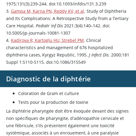
1975;131(3):239-244. doi:10.1093/infdis/131.3.239
3.
Gampa M, Karna PN, Reddy KV, et al
. Study of Diphtheria
and Its Complications: A Retrospective Study from a Tertiary
Care Hospital.
Pediatr Inf Dis
2021;3(4):140–142. doi:
10.5005/jp-journals-10081-1307
4.
Kadirova R, Kartoglu HU, Strebel PM
. Clinical
characteristics and management of 676 hospitalized
diphtheria cases, Kyrgyz Republic, 1995.
J Infect Dis
. 2000;181
Suppl 1:S110-S115. doi:10.1086/315549
Diagnostic de la diphtérie
Coloration de Gram et culture
Tests pour la production de toxine
La diphtérie pharyngée doit être évoquée devant des signes
non spécifiques de pharyngite, d'adénopathie cervicale et
une fébricule, s'ils présentent également une toxicité
systémique, associés à un enrouement, à une paralysie