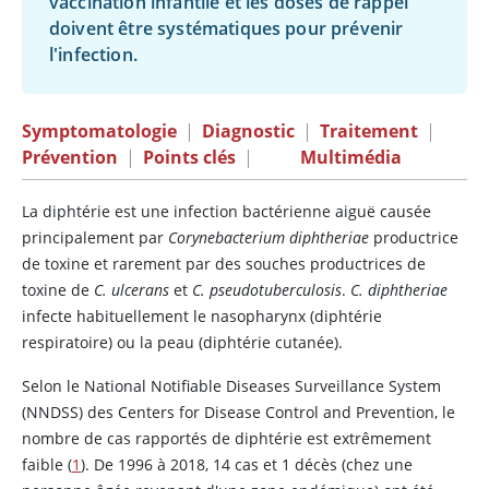
vaccination infantile et les doses de rappel
doivent être systématiques pour prévenir
l'infection.
Symptomatologie
|
Diagnostic
|
Traitement
|
Prévention
|
Points clés
|
Multimédia
La diphtérie est une infection bactérienne aiguë causée
principalement par
Corynebacterium diphtheriae
productrice
de toxine et rarement par des souches productrices de
toxine de
C. ulcerans
et
C. pseudotuberculosis
.
C. diphtheriae
infecte habituellement le nasopharynx (diphtérie
respiratoire) ou la peau (diphtérie cutanée).
Selon le National Notifiable Diseases Surveillance System
(NNDSS) des Centers for Disease Control and Prevention, le
nombre de cas rapportés de diphtérie est extrêmement
faible (
1
). De 1996 à 2018, 14 cas et 1 décès (chez une