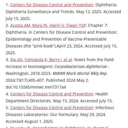
1.
Centers for Disease Control and Prevention
: Diphtheria:
Diphtheria Surveillance and Trends. May 12, 2025. Accessed
July 15, 2025.
2.
Acosta AM, Moro PL, Hariri S, Tiwari TSP
: Chapter 7:
Diphtheria. In Centers for Disease Control and Prevention:
Epidemiology and Prevention of Vaccine-Preventable
Diseases (the "pink book").April 23, 2024. Accessed July 15,
2025.
3.
Xie AG, Yomogida K, Berry I, et al
. Notes from the Field:
Increase in Nontoxigenic
Corynebacterium diphtheriae
-
Washington, 2018-2023.
MMWR Morb Mortal Wkly Rep
.
2024;73(17):405-407. Published 2024 May 2.
doi:10.15585/mmwr.mm7317a4
4.
Centers for Disease Control and Prevention
: Health
Department Directories. May 15, 2024. Accessed July 15,
5.
Centers for Disease Control and Prevention
: Infectious
Diseases Laboratories: Our Formulary. May 29, 2024.
Accessed August 1, 2025.