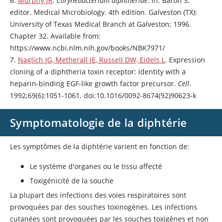
6.
Murphy JR
.
Corynebacterium diphtheriae
. In: Baron S,
editor. Medical Microbiology. 4th edition. Galveston (TX):
University of Texas Medical Branch at Galveston; 1996.
Chapter 32. Available from:
https://www.ncbi.nlm.nih.gov/books/NBK7971/
7.
Naglich JG, Metherall JE, Russell DW, Eidels L
. Expression
cloning of a diphtheria toxin receptor: identity with a
heparin
-binding EGF-like growth factor precursor.
Cell
.
1992;69(6):1051-1061. doi:10.1016/0092-8674(92)90623-k
Symptomatologie de la diphtérie
Les symptômes de la diphtérie varient en fonction de:
Le système d'organes ou le tissu affecté
Toxigénicité de la souche
La plupart des infections des voies respiratoires sont
provoquées par des souches toxinogènes. Les infections
cutanées sont provoquées par les souches toxigènes et non